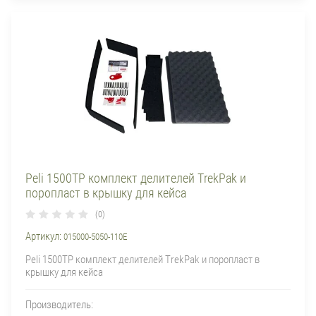
Peli 1500TP комплект делителей TrekPak и
поропласт в крышку для кейса
(0)
Артикул:
015000-5050-110E
Peli 1500TP комплект делителей TrekPak и поропласт в
крышку для кейса
Производитель: