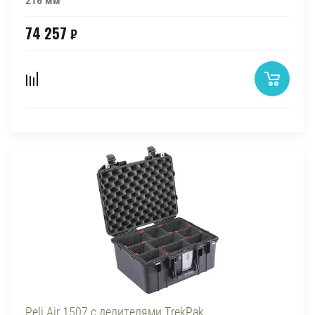
216 мм
74 257
₽
Peli Air 1507 с делителями TrekPak