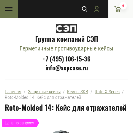
0
Группа компаний СЭП
Герметичные противоударные кейсы
+7 (495) 106-15-36
info@sepcase.ru
Главная
  /  
Защитные кейсы
  /  
Кейсы SKB
  /  
Roto-X Series
  /  
Roto-Molded 14: Кейс для отражателей
Roto-Molded 14: Кейс для отражателей
Цена по запросу