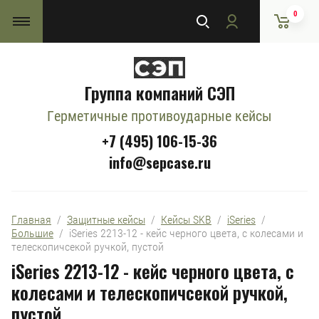
0
Группа компаний СЭП
Герметичные противоударные кейсы
+7 (495) 106-15-36
info@sepcase.ru
Главная
  /  
Защитные кейсы
  /  
Кейсы SKB
  /  
iSeries
  /  
Большие
  /  iSeries 2213-12 - кейс черного цвета, с колесами и 
телескопичсекой ручкой, пустой
iSeries 2213-12 - кейс черного цвета, с
колесами и телескопичсекой ручкой,
пустой