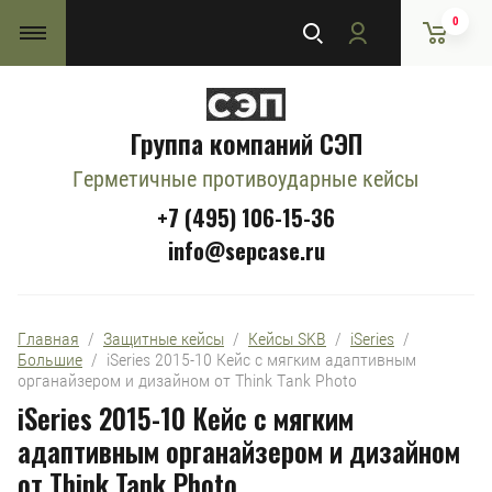
0
Группа компаний СЭП
Герметичные противоударные кейсы
+7 (495) 106-15-36
info@sepcase.ru
Главная
  /  
Защитные кейсы
  /  
Кейсы SKB
  /  
iSeries
  /  
Большие
  /  iSeries 2015-10 Кейс с мягким адаптивным 
органайзером и дизайном от Think Tank Photo
iSeries 2015-10 Кейс с мягким
адаптивным органайзером и дизайном
от Think Tank Photo