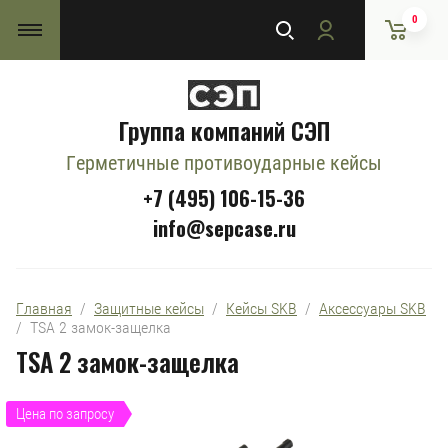
0
Группа компаний СЭП
Герметичные противоударные кейсы
+7 (495) 106-15-36
info@sepcase.ru
Главная
  /  
Защитные кейсы
  /  
Кейсы SKB
  /  
Аксессуары SKB
/  TSA 2 замок-защелка
TSA 2 замок-защелка
Цена по запросу