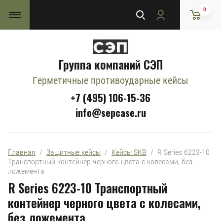
0
Группа компаний СЭП
Герметичные противоударные кейсы
+7 (495) 106-15-36
info@sepcase.ru
Главная
  /  
Защитные кейсы
  /  
Кейсы SKB
  /  R Series 6223-10 
Транспортный контейнер черного цвета с колесами, без 
ложемента
R Series 6223-10 Транспортный
контейнер черного цвета с колесами,
без ложемента