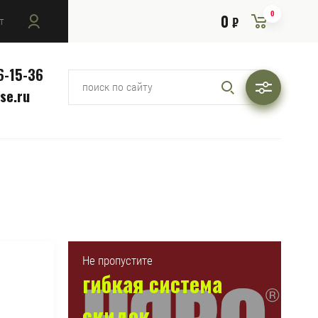
0
0
т
₽
6-15-36
se.ru
Не пропустите
гибкая система
скидок