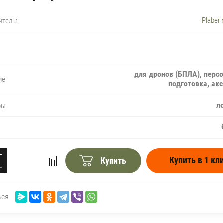
Plaber 
итель:
для дронов (БПЛА), перс
ие
подготовка, ак
л
ры
+
Купить в 1 кл
Купить
−
ься