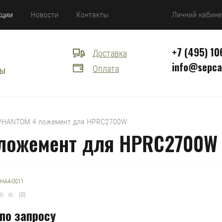
кции
Новости
Контакты
Личний кабине
+7 (495) 10
Доставка
info@sepca
Оплата
сы
1 PHANTOM 4 ложемент для HPRC2700W
 ложемент для HPRC2700W
HA4-0011
(0)
по запросу