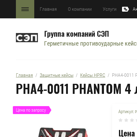
Главная
О компании
Услуги
А
Группа компаний СЭП
Герметичные противоударные кей
Главная
  /  
Защитные кейсы
  /  
Кейсы HPRC
  /  PHA4-001
PHA4-0011 PHANTOM 4
Цена по запросу
Артикул:
P
Цена 