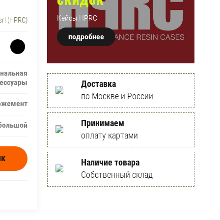
Кейсы HPRC
srl (HPRC)
подробнее
ональная
сессуары
Доставка
по Москве и России
ожемент
Принимаем
большой
оплату картами
ик
Наличие товара
Собственный склад