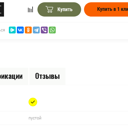
+
Купить в 1 кл
Купить
−
ься
икации
Отзывы
пустой