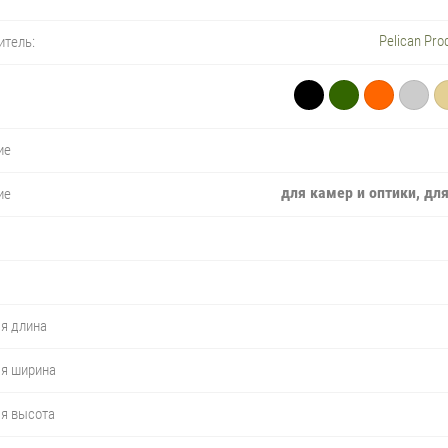
Pelican Prod
итель:
ие
для камер и оптики, дл
ие
я длина
яя ширина
яя высота