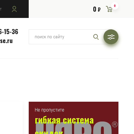
0
0
т
₽
6-15-36
se.ru
Не пропустите
гибкая система
скидок