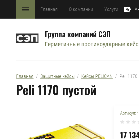
Главная
О компании
Услуги
А
Группа компаний СЭП
Герметичные противоударные кей
Главная
  /  
Защитные кейсы
  /  
Кейсы PELICAN
  /  Peli 117
Peli 1170 пустой
Артикул:
1
17 13