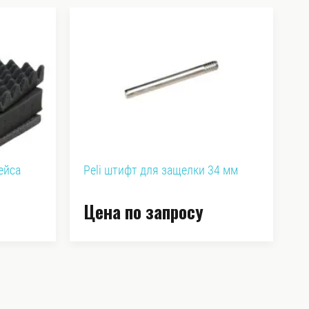
ейса
Peli штифт для защелки 34 мм
P
Цена по запросу
Ц