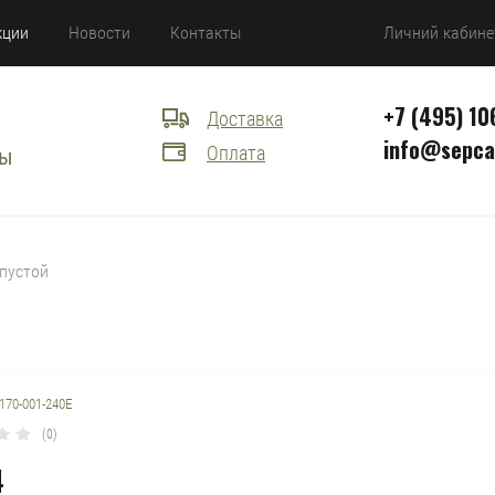
кции
Новости
Контакты
Личний кабине
+7 (495) 10
Доставка
info@sepca
Оплата
сы
0 пустой
170-001-240E
(0)
4