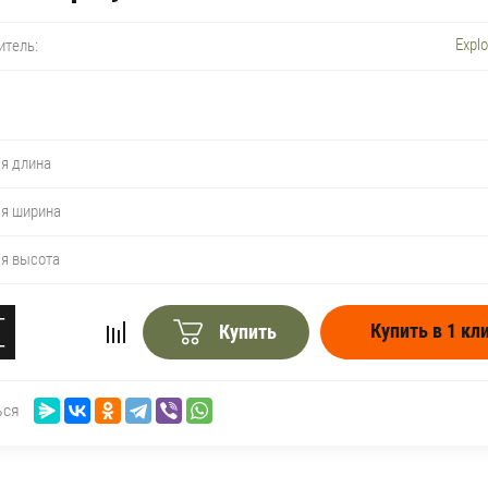
Expl
итель:
я длина
яя ширина
яя высота
+
Купить в 1 кл
Купить
−
ься