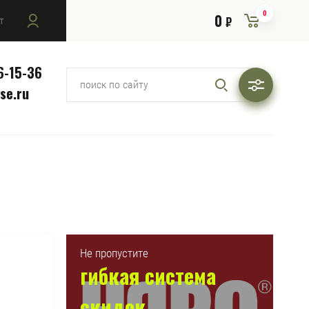
0
0
т
₽
6-15-36
se.ru
Не пропустите
гибкая система
скидок