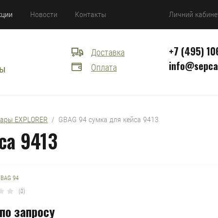
кции
Новости
Контакты
Личний кабине
+7 (495) 10
Доставка
info@sepca
Оплата
сы
уары EXPLORER
  /  GBAG 94 сумка для кейса 9413
са 9413
BAG 94
(0)
по запросу