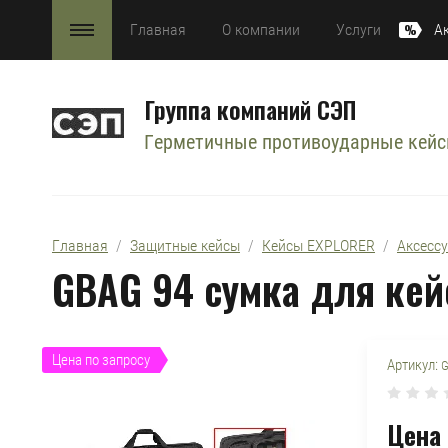
Главная
О компании
Услуги
А
Группа компаний СЭП
Герметичные противоударные кей
Главная
  /  
Защитные кейсы
  /  
Кейсы EXPLORER
  /  
Аксесс
GBAG 94 сумка для кей
Цена по запросу
Артикул:
G
Цена 