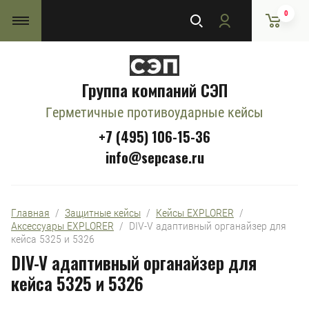
0
Группа компаний СЭП
Герметичные противоударные кейсы
+7 (495) 106-15-36
info@sepcase.ru
Главная
  /  
Защитные кейсы
  /  
Кейсы EXPLORER
  /  
Аксессуары EXPLORER
  /  DIV-V адаптивный органайзер для 
кейса 5325 и 5326
DIV-V адаптивный органайзер для
кейса 5325 и 5326