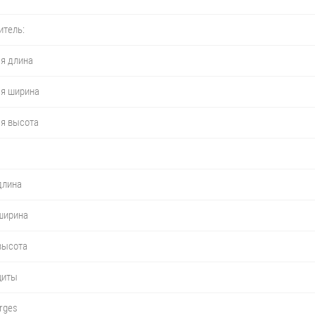
итель:
я длина
яя ширина
яя высота
длина
ширина
высота
щиты
rges