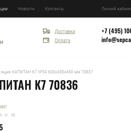
кции
Новости
Контакты
Личний кабине
+7 (495) 10
Доставка
info@sepca
Оплата
сы
й ящик КАПИТАН К7 IP54 600х430х450 мм 70837
ПИТАН К7 70836
0837
(0)
5