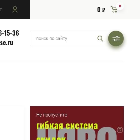
0
0
т
₽
6-15-36
se.ru
Не пропустите
гибкая система
скидок