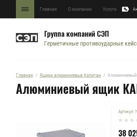
Главная
О компании
Услуги
А
Группа компаний СЭП
Герметичные противоударные кей
Главная
  /  
Ящики алюминиевые Капитан
  /  Алюминиевы
Алюминиевый ящик КА
Артикул:
7
38 02