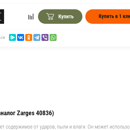
+
Купить в 1 кл
Купить
−
ься
алог Zarges 40836)
содержимое от ударов, пыли и влаги. Он может использов