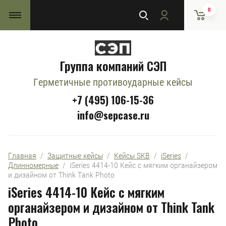
0
Группа компаний СЭП
Герметичные противоударные кейсы
+7 (495) 106-15-36
info@sepcase.ru
Главная
  /  
Защитные кейсы
  /  
Кейсы SKB
  /  
iSeries
  /  
Длинномерные
  /  iSeries 4414-10 Кейс с мягким органайзером 
и дизайном от Think Tank Photo
iSeries 4414-10 Кейс с мягким
органайзером и дизайном от Think Tank
Photo